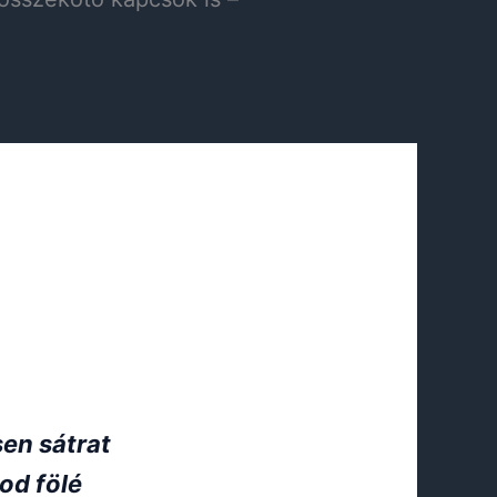
sen sátrat
od fölé