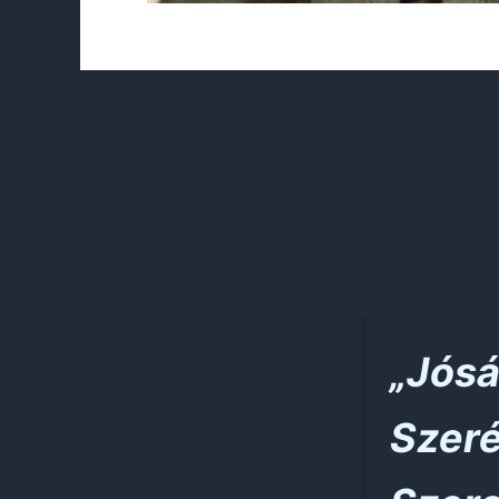
„Jós
Szer