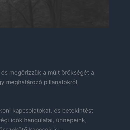
, és megőrizzük a múlt örökségét a
y meghatározó pillanatokról,
oni kapcsolatokat, és betekintést
égi idők hangulatai, ünnepeink,
összekötő kapcsok is –