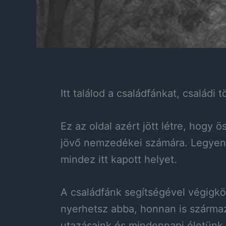
Itt találod a családfánkat, családi
Ez az oldal azért jött létre, hog
jövő nemzedékei számára. Legyen s
mindez itt kapott helyet.
A családfánk segítségével végigkö
nyerhetsz abba, honnan is szárma
utazásaink és mindennapi életünk