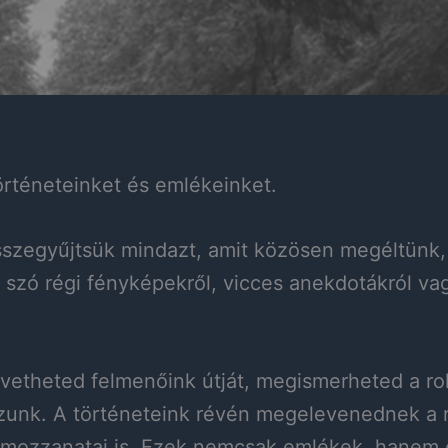
 történeteinket és emlékeinket.
y összegyűjtsük mindazt, amit közösen megéltünk
zó régi fényképekről, vicces anekdotákról vag
vetheted felmenőink útját, megismerheted a rok
zunk. A történeteink révén megelevenednek a r
 mozzanatai is. Ezek nemcsak emlékek, hanem 