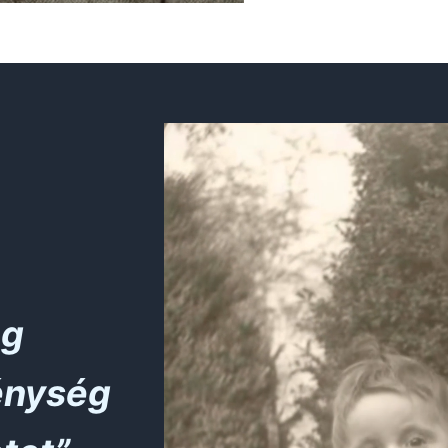
ág
énység