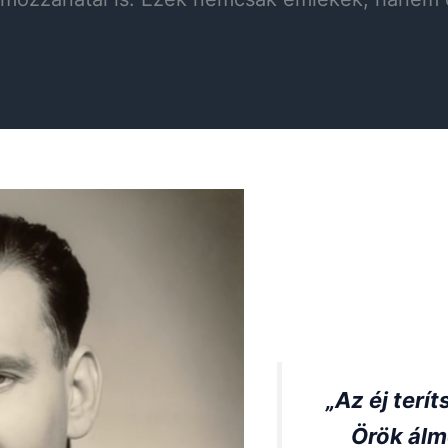
„Az éj terít
Örök álm