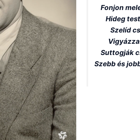
Fonjon mele
Hideg test
Szelíd cs
Vigyázza
Suttogják 
Szebb és jobb