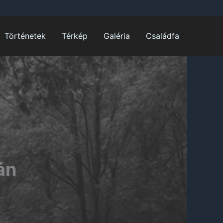
Történetek
Térkép
Galéria
Családfa
án