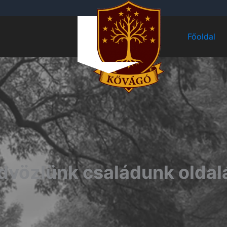
Főoldal
dvözlünk családunk oldal