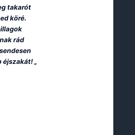
g takarót
ed köré.
illagok
nak rád
csendesen
 éjszakát! „